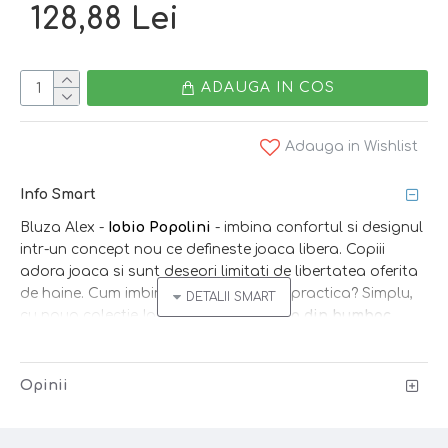
128,88 Lei
ADAUGA IN COS
Adauga in Wishlist
Info Smart
Bluza Alex -
Iobio Popolini
- imbina confortul si designul
intr-un concept nou ce defineste joaca libera. Copiii
adora joaca si sunt deseori limitati de libertatea oferita
de haine. Cum imbini stilul si aplicatia practica? Simplu,
cu noua colectie Iobio!
Produsele Iobio din bumbac
organic certificat GOTS
sunt realizate din cele mai bune
materiale.
Opinii
O bluza chic, numai buna pentru joaca sau ocazii
festive!