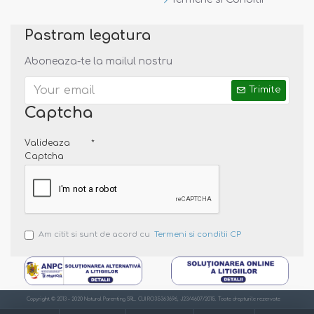
Pastram legatura
Aboneaza-te la mailul nostru
Trimite
Captcha
Valideaza
Captcha
Am citit si sunt de acord cu
Termeni si conditii CP
Copyright © 2013 - 2020 Natural Parenting SRL. CUI RO35363696, J23/4607/2015. Toate drepturile rezervate
Produs certificat Oeko-Tex Standard 100