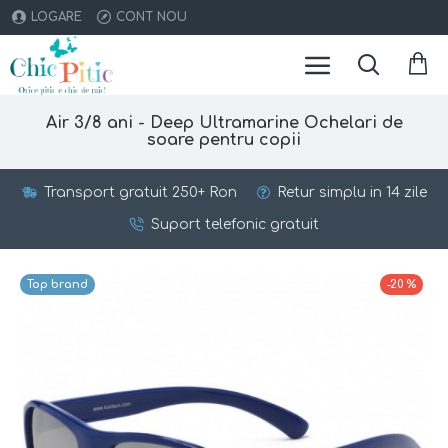
LOGARE
CONT NOU
Air 3/8 ani - Deep Ultramarine Ochelari de
soare pentru copii
Transport gratuit 250+ Ron
Retur simplu in 14 zile
Suport telefonic gratuit
Top brand
-20 %