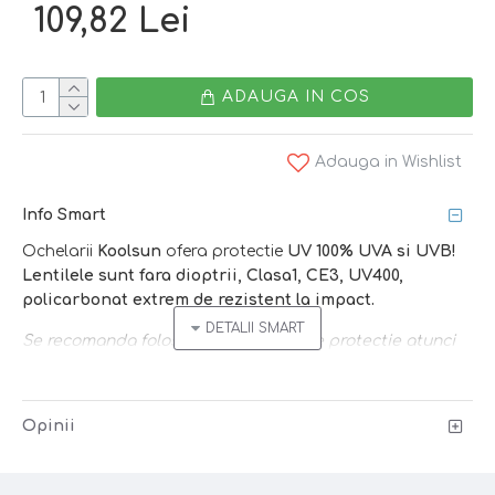
109,82 Lei
ADAUGA IN COS
Adauga in Wishlist
Info Smart
Ochelarii
Koolsun
ofera protectie
UV 100% UVA si UVB!
Lentilele sunt fara dioptrii, Clasa1, CE3, UV400,
policarbonat extrem de rezistent la impact.
Se recomanda folosirea ochelarilor de protectie atunci
cand lumina soarelui este puternica si ochii sensibili
sunt expusi agresiunilor directe - vara, la piscina, la
mare, la sky, iarna cand e zapada!
Opinii
Caracteristici: