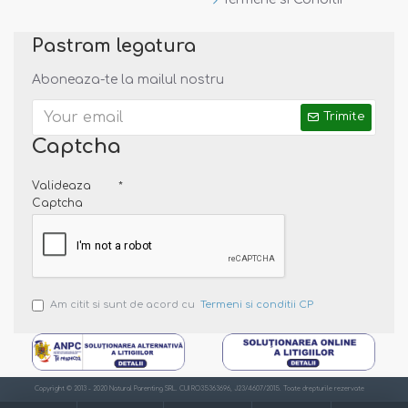
Pastram legatura
Aboneaza-te la mailul nostru
Trimite
Captcha
Valideaza
Captcha
Am citit si sunt de acord cu
Termeni si conditii CP
Copyright © 2013 - 2020 Natural Parenting SRL. CUI RO35363696, J23/4607/2015. Toate drepturile rezervate