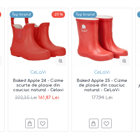
Top brand
-20 %
Top brand
CeLaVi
CeLaVi
Baked Apple 24 - Cizme
Baked Apple 25 - Cizme
scurte de ploaie din
de ploaie din cauciuc
cauciuc natural - Celavi
natural - CeLaVi
161,87 Lei
177,94 Lei
202,35 Lei