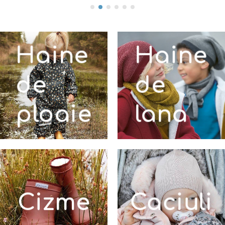
Haine
Haine
de
de
ploaie
lana
Cizme
Caciuli