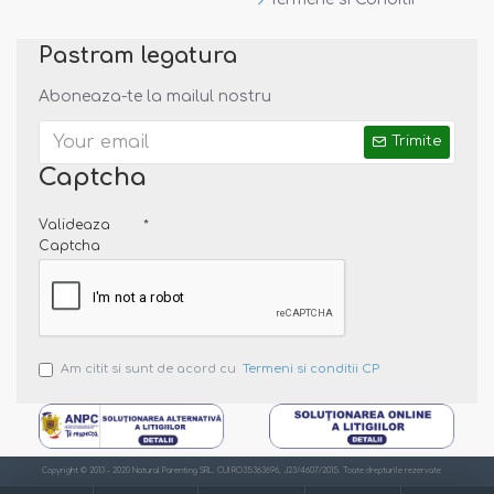
Pastram legatura
Aboneaza-te la mailul nostru
Trimite
Captcha
Valideaza
Captcha
Am citit si sunt de acord cu
Termeni si conditii CP
Copyright © 2013 - 2020 Natural Parenting SRL. CUI RO35363696, J23/4607/2015. Toate drepturile rezervate