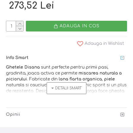
273,52 Lei
ADAUGA IN COS
Adauga in Wishlist
Info Smart
Ghetele Disana
sunt perfecte pentru primii pasi,
gradinita, joaca activa ce permite
miscarea naturala a
piciorului
. Fabricate din
lana fiarta organica
,
piele
naturala
si
cauciuc
, ofera confort termic sporit si un plus
de rezistenta. Designul cu deschidere larga face gheata
usor de incaltat/descaltat
.
Smart tip
: Stiai ca lana este foarte prietenoasa cu
Opinii
murdaria? Este suficient sa lasi gheata la uscat, apoi sa
folosesti o perie moale pentru haine pentru curatare.
Ce primesti
: o pereche de ghete din lana Disana,