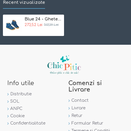
Recent vizualizate
Blue 24 - Ghete din lana organica boiled cu velcro - Disana&Werner 1911
273,52 Lei
507,39 Lei
Info utile
Comenzi si
Livrare
Distributie
Contact
SOL
Livrare
ANPC
Retur
Cookie
Confidentialitate
Formular Retur
Termene si Conditii