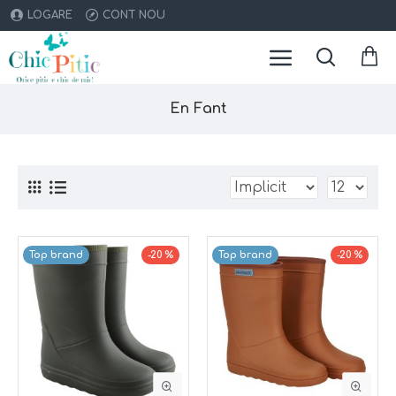
LOGARE
CONT NOU
En Fant
Top brand
-20 %
Top brand
-20 %