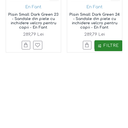
En Fant
En Fant
Plain Small Dark Green 23
Plain Small Dark Green 24
- Sandale din piele cu
- Sandale din piele cu
inchidere velcro pentru
inchidere velcro pentru
copii - En Fant
copii - En Fant
289,79 Lei
289,79 Lei
FILTRE
Top brand
Top brand
En Fant
En Fant
Plain Small Flower 20 -
Plain Small Flower 21 -