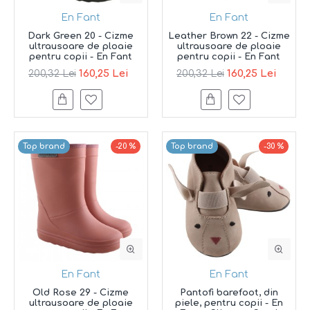
En Fant
En Fant
Dark Green 20 - Cizme
Leather Brown 22 - Cizme
ultrausoare de ploaie
ultrausoare de ploaie
pentru copii - En Fant
pentru copii - En Fant
160,25 Lei
160,25 Lei
200,32 Lei
200,32 Lei
Top brand
-20 %
Top brand
-30 %
En Fant
En Fant
Old Rose 29 - Cizme
Pantofi barefoot, din
ultrausoare de ploaie
piele, pentru copii - En