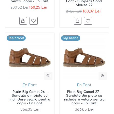
pentru copii - En Fant
Fant - Slippers Sand
Mouse 22
160,25 Lei
200,32 Lei
153,07 Lei
218,61 Lei
Top brand
Top brand
En Fant
En Fant
Plain Big Camel 26 -
Plain Big Camel 27 -
Sandale din piele cu
Sandale din piele cu
inchidere velcro pentru
inchidere velcro pentru
copii - En Fant
copii - En Fant
366,05 Lei
366,05 Lei