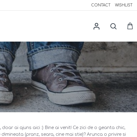
CONTACT
WISHLIST
 doar ai ajuns aici :) Bine ai venit! Ce zici de o geanta chic,
imineata (pranz, seara, cine mai stie)? Arunca o privire si