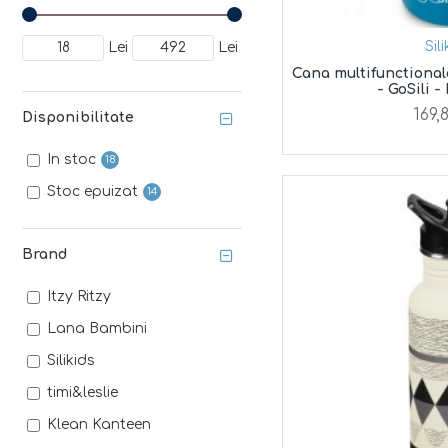
Sil
Lei
Lei
Cana multifunctional
- GoSili -
169,
Disponibilitate
In stoc
18
Stoc epuizat
14
Brand
Itzy Ritzy
Lana Bambini
Silikids
timi&leslie
Klean Kanteen