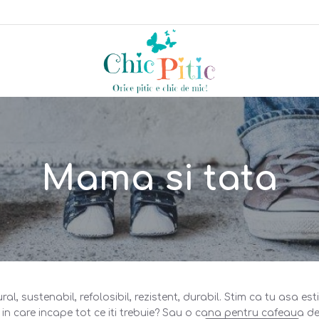
Mama si tata
al, sustenabil, refolosibil, rezistent, durabil. Stim ca tu asa esti,
n care incape tot ce iti trebuie? Sau o cana pentru cafeaua de d