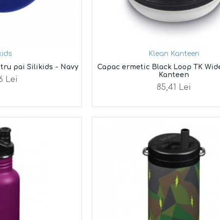
ikids
Klean Kanteen
tru pai Silikids - Navy
Capac ermetic Black Loop TK Wide
Kanteen
6 Lei
85,41 Lei