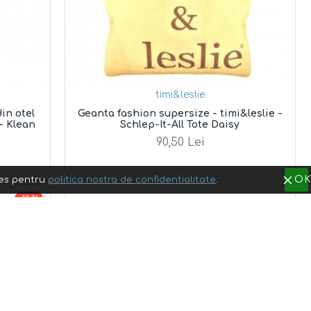
timi&leslie
in otel
Geanta fashion supersize - timi&leslie -
 - Klean
Schlep-It-All Tote Daisy
90,50 Lei
O
res pentru
politica nostra de confidentialitate
.
-10 %