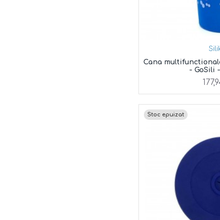
Sil
Cana multifunctional
- GoSili 
177,
Stoc epuizat