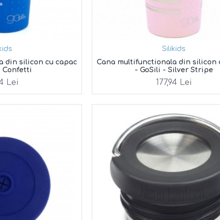
ikids
Silikids
a din silicon cu capac
Cana multifunctionala din silicon
- Confetti
- GoSili - Silver Stripe
94 Lei
177,94 Lei