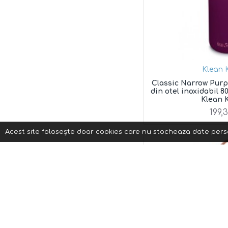
Klean 
Classic Narrow Purp
din otel inoxidabil 8
Klean 
199,
Acest site foloseşte doar cookies care nu stocheaza date perso