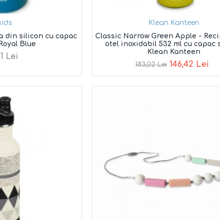
ikids
Klean Kanteen
a din silicon cu capac
Classic Narrow Green Apple - Reci
 Royal Blue
otel inoxidabil 532 ml cu capac 
Klean Kanteen
81 Lei
146,42 Lei
183,02 Lei