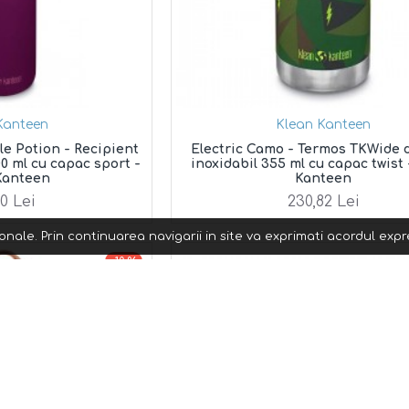
Kanteen
Klean Kanteen
le Potion - Recipient
Electric Camo - Termos TKWide d
00 ml cu capac sport -
inoxidabil 355 ml cu capac twist
Kanteen
Kanteen
30 Lei
230,82 Lei
nale. Prin continuarea navigarii in site va exprimati acordul exp
-10 %