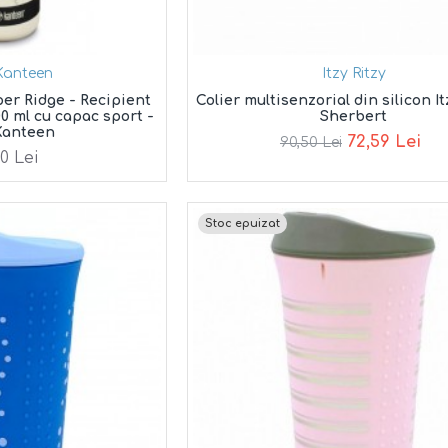
Kanteen
Itzy Ritzy
er Ridge - Recipient
Colier multisenzorial din silicon It
00 ml cu capac sport -
Sherbert
Kanteen
72,59 Lei
90,50 Lei
30 Lei
Stoc epuizat