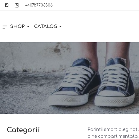
+40787703806
SHOP
CATALOG
Categorii
Parintii smart aleg natur
bine compartimentata, i