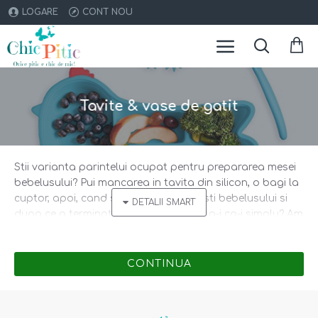
LOGARE
CONT NOU
Tavite & vase de gatit
Stii varianta parintelui ocupat pentru prepararea mesei
bebelusului? Pui mancarea in tavita din silicon, o bagi la
cuptor, apoi, cand se raceste, o servesti bebelusului si
dupa ce a terminat o pui la frigider. Asa-i ca-i simplu? Am
pregatit pentru copilul tau si tavite din inox cu capac si
tavite compartimentate cu ventuza. Alege smart!
CONTINUA