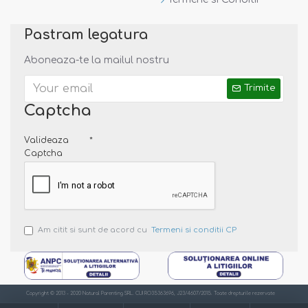
Pastram legatura
Aboneaza-te la mailul nostru
Trimite
Captcha
Valideaza
Captcha
Am citit si sunt de acord cu
Termeni si conditii CP
Copyright © 2013 - 2020 Natural Parenting SRL. CUI RO35363696, J23/4607/2015. Toate drepturile rezervate