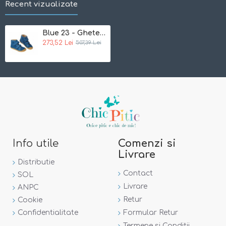
Recent vizualizate
Blue 23 - Ghete din lana organica boiled cu velcro - Disana&Werner 1911
273,52 Lei
507,39 Lei
Info utile
Comenzi si
Livrare
Distributie
Contact
SOL
Livrare
ANPC
Retur
Cookie
Confidentialitate
Formular Retur
Termene si Conditii