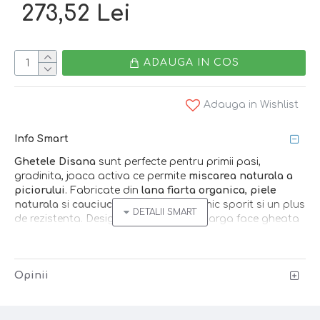
273,52 Lei
ADAUGA IN COS
Adauga in Wishlist
Info Smart
Ghetele Disana
sunt perfecte pentru primii pasi,
gradinita, joaca activa ce permite
miscarea naturala a
piciorului
. Fabricate din
lana fiarta organica
,
piele
naturala
si
cauciuc
, ofera confort termic sporit si un plus
de rezistenta. Designul cu deschidere larga face gheata
usor de incaltat/descaltat
.
Smart tip
: Stiai ca lana este foarte prietenoasa cu
Opinii
murdaria? Este suficient sa lasi gheata la uscat, apoi sa
folosesti o perie moale pentru haine pentru curatare.
Ce primesti
: o pereche de ghete din lana Disana,