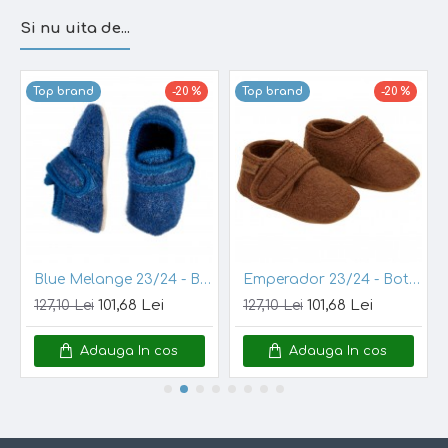
- material hipoalergenic
Si nu uita de...
-
potrivire optima
datorita structuri flexibile
- material foarte
fin
- nu pune presiune asupra piciorului
Top brand
-20 %
Top brand
-20 %
- regleaza
temperatura
locala si
umiditatea
- design nordic minimalist
- pot fi spalate la masina, conform instructiunilor
producatorului
Material:
56% vascoza de bambus, 25% lana, 17%
polyamid, 2% elastan, certificat OEKO-TEX Standard 100
Blue Melange 23/24 - Botosei din lana merinos tumbled/boiled - Celavi
Emperador 23/24 - Botosei din lana merinos tumbled/boiled - En Fant
Note:
101,68 Lei
101,68 Lei
127,10 Lei
127,10 Lei
Incercam ca pozele sa reflecte cat mai mult realitatea.
Adauga In cos
Adauga In cos
Totusi, nuanta din poza este posibil sa difere de cea a
produsului.