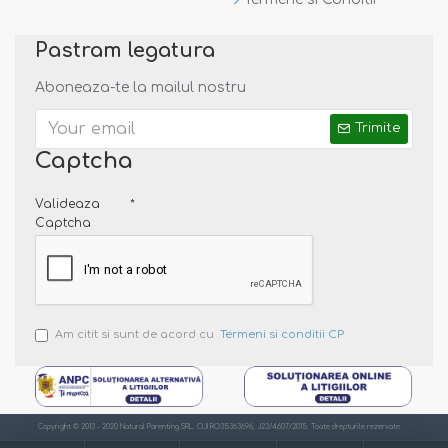
Pastram legatura
Aboneaza-te la mailul nostru
Trimite
Captcha
Valideaza
Captcha
Am citit si sunt de acord cu
Termeni si conditii CP
Copyright © 2013 - 2020 Natural Parenting SRL. CUI RO35363696, J23/4607/2015. Toate drepturile rezervate