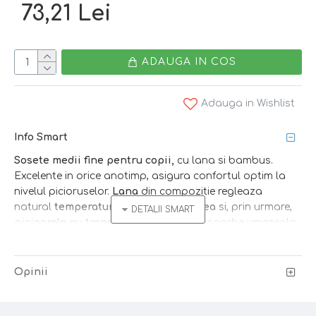
73,21 Lei
ADAUGA IN COS
Adauga in Wishlist
Info Smart
Sosete medii fine pentru copii,
cu lana si bambus.
Excelente in orice anotimp, asigura confortul optim la
nivelul picioruselor.
Lana
din compozitie regleaza
natural
temperatura
locala,
umiditatea
si, prin urmare,
picioarele nu transpira
.
Bambusul
absoarbe umezeala
si mentine o senzatie confortabila de uscat.
Setul contine 3 perechi de sosete medii pentru copii.
Opinii
Caracteristici: