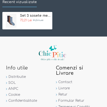
Recent vizualizate
Set 3 sosete medii pentru copii - lana+bambus 15/18 - Arctic Sky - Minymo
73,21 Lei
91,51 Lei
Info utile
Comenzi si
Livrare
Distributie
Contact
SOL
Livrare
ANPC
Retur
Cookie
Confidentialitate
Formular Retur
Termene si Conditii