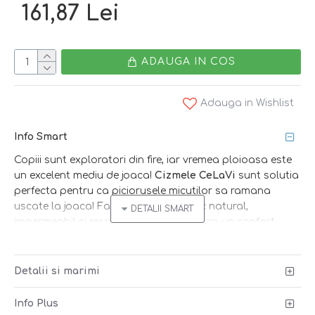
161,87 Lei
ADAUGA IN COS
Adauga in Wishlist
Info Smart
Copiii sunt exploratori din fire, iar vremea ploioasa este
un excelent mediu de joaca!
Cizmele CeLaVi
sunt solutia
perfecta pentru ca piciorusele micutilor sa ramana
uscate la joaca! Fabricate din cauciuc natural,
impermeabil si respirabil, cizmele asigura un confort
sporit datorita capuselii textile, iar talpa antiderapanta
previne alunecarea! Alege smart!
Detalii si marimi
Smart tip
: cizmele scurte sunt perfecte pentru primii pasi
in ploaie si pentru piciorusele pufoase :)
Info Plus