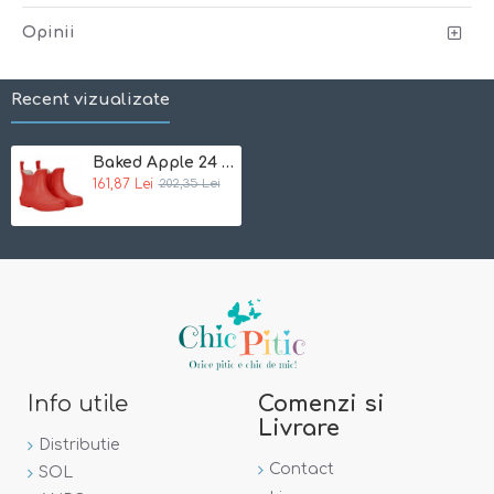
Ce primesti
: o pereche de cizme comode si functionale si
o punga pentru depozitare
Opinii
Recent vizualizate
Baked Apple 24 - Cizme scurte de ploaie din cauciuc natural - Celavi
161,87 Lei
202,35 Lei
Info utile
Comenzi si
Livrare
Distributie
Contact
SOL