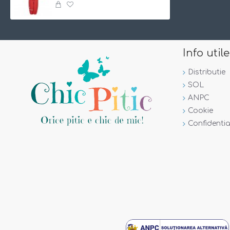
Croiala foarte generoasa si confortabila
Se spala la masina la 40 grade si nu se calca
Material:
100% polyester cu
polyurethane
Info utile
Marime:
RECOMANDĂM o marime mai mica decat cea pe car
Distributie
SOL
ANPC
Cookie
Confidentia