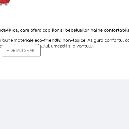
ands4Kids
, care ofera copiilor si bebelusilor
haine confortabile
ai bune materiale
eco-friendly
,
non-toxice
. Asigura confortul co
ejeaza impotriva frigului, umezelii si a vantului.
aloni impermeabili asortati!
stent
ea pe timp de noapte, in conditii de