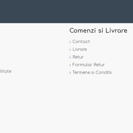
Comenzi si Livrare
e o poarta copilul dumneavoastra in mod obisnuit!
Contact
Livrare
Retur
Formular Retur
litate
Termene si Conditii