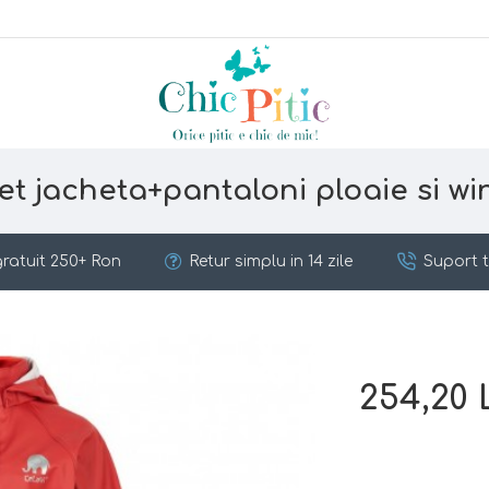
et jacheta+pantaloni ploaie si w
ratuit 250+ Ron
Retur simplu in 14 zile
Suport t
254,20 