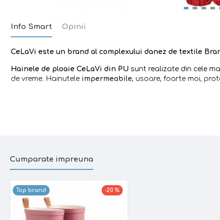
Info Smart
Opinii
CeLaVi
este un brand
al complexului danez de textile Br
Hainele de ploaie CeLaVi din PU
sunt realizate din cele m
de vreme. Hainutele
impermeabile
, usoare, foarte moi, prot
Setul contine: o jacheta impermeabila si o pereche de pant
Caracteristici:
Material fin,
rezistent la apa
, care respira foarte bine
Material rafinat,
flexibil
si, in acelasi timp, foarte rezi
Cumparate impreuna
Gluga detasabila
(se prinde cu capse de jacheta)
Top brand
-20 %
Banda reflectorizanta
pentru a imbunatatii vizibilitat
ploaie sau ceata