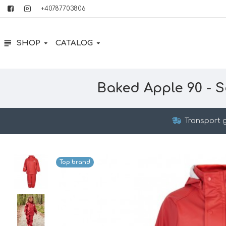
+40787703806
SHOP
CATALOG
Baked Apple 90 - S
Transport g
Top brand