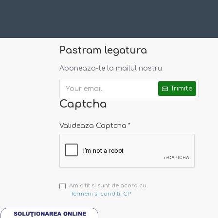
Pastram legatura
Aboneaza-te la mailul nostru
Trimite
Captcha
Valideaza Captcha
Am citit si sunt de acord cu
Termeni si conditii CP