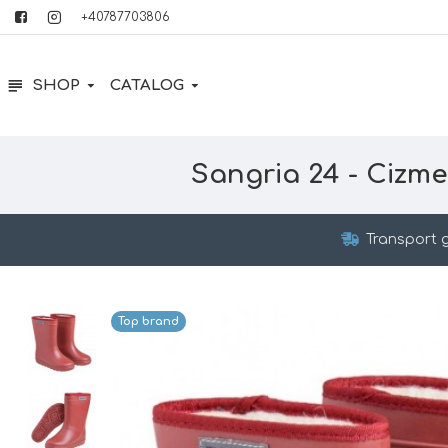
+40787703806
SHOP
CATALOG
Sangria 24 - Cizme
Transport g
Top brand