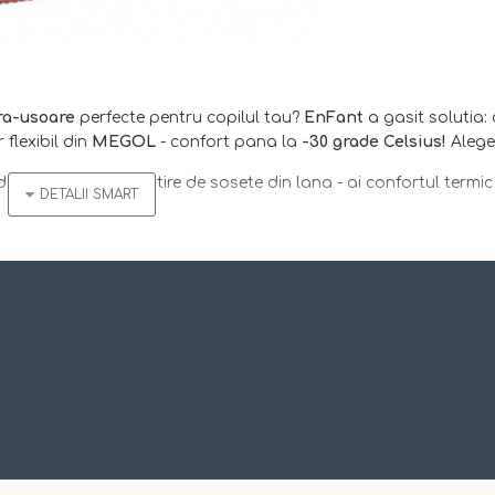
ra-usoare
perfecte pentru copilul tau?
EnFant
a gasit solutia
r flexibil din
MEGOL
- confort pana la
-30 grade Celsius!
Alege
ada cu o pereche subtire de sosete din lana - ai confortul termi
de :)