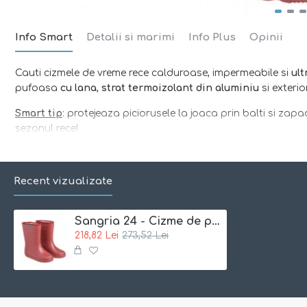
Info Smart
Detalii si marimi
Info Plus
Opinii
Cauti cizmele de vreme rece calduroase, impermeabile si
ult
pufoasa
cu lana
,
strat termoizolant din aluminiu
si exterio
Smart tip
: protejeaza piciorusele la joaca prin balti si zap
sezonul rece!
Ce primesti:
o pereche de cizme calduroase, tehnice si como
Recent vizualizate
Sangria 24 - Cizme de ploaie si vreme rece captusite cu lana - En Fant
218,82 Lei
273,52 Lei