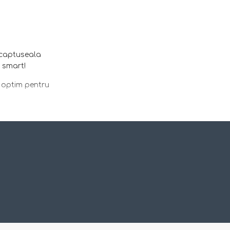
: captuseala
 smart!
c optim pentru