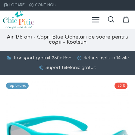
LOGARE
CONT NOU
Air 1/5 ani - Capri Blue Ochelari de soare pentru
copii - Koolsun
Transport gratuit 250+ Ron
Retur simplu in 14 zile
Suport telefonic gratuit
Top brand
-20 %