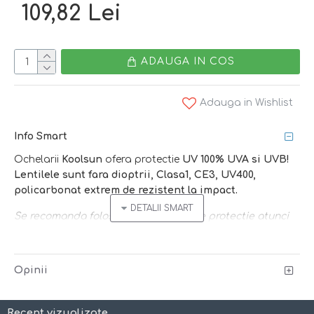
109,82 Lei
ADAUGA IN COS
Adauga in Wishlist
Info Smart
Ochelarii
Koolsun
ofera protectie
UV 100% UVA si UVB!
Lentilele sunt fara dioptrii, Clasa1, CE3, UV400,
policarbonat extrem de rezistent la impact.
Se recomanda folosirea ochelarilor de protectie atunci
cand lumina soarelui este puternica si ochii sensibili
sunt expusi agresiunilor directe - vara, la piscina, la
mare, la sky, iarna cand e zapada!
Opinii
Caracteristici:
Recent vizualizate