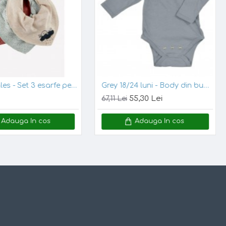
Bunny Tales - Set 3 esarfe pentru bebelusi - Pippi
Grey 18/24 luni - Body din bumbac organic cu extensie inclusa - iPlay
i
55,30 Lei
67,11 Lei
Adauga In cos
Adauga In cos