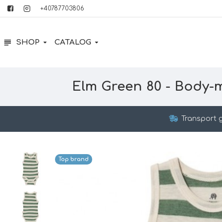
+40787703806
SHOP
CATALOG
Elm Green 80 - Body-
Transport g
Top brand