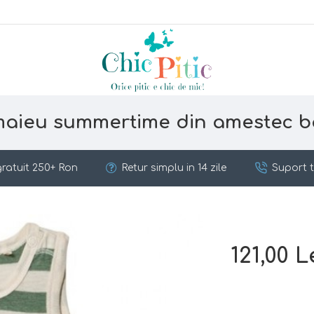
maieu summertime din amestec b
ratuit 250+ Ron
Retur simplu in 14 zile
Suport t
121,00 L