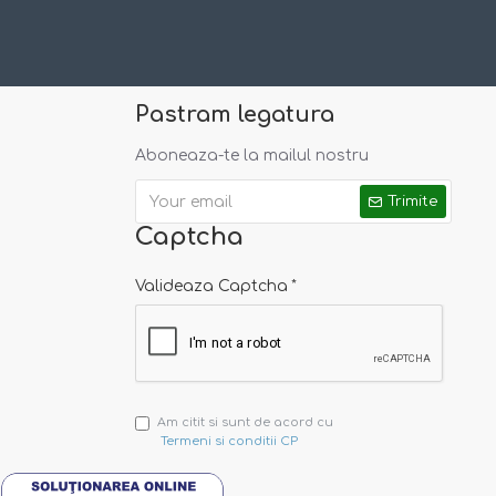
Pastram legatura
Aboneaza-te la mailul nostru
Trimite
Captcha
Valideaza Captcha
Am citit si sunt de acord cu
Termeni si conditii CP