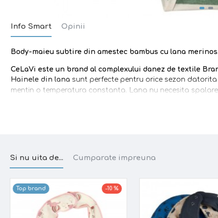
Info Smart
Opinii
Body-maieu subtire din amestec bambus cu lana merinos
CeLaVi
este un brand
al complexului danez de textile Br
Hainele din lana
sunt perfecte pentru orice sezon datorita 
mentin o temperatura constanta. Lana nu necesita spalare as
Lana merinos
este foarte moale, confortabila, respira si i
delicate a copilului.
Bambusul
din compozitie ajuta la respi
dermatitei atopice.
Pielea respira si nu transpira asa de mu
e
confortabil in orice anotimp
.
Material:
70% bambus (vascoza), 30% lana merinos
Si nu uita de...
Cumparate impreuna
Caracteristici:
Top brand
-10 %
· Material moale si elastic
· Racoros, aerisit