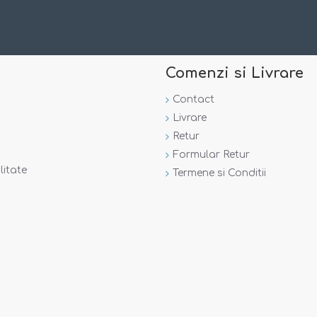
si, nuanta din poza este posibil sa difere de cea a produsului.
Comenzi si Livrare
Contact
Livrare
Retur
Formular Retur
litate
Termene si Conditii