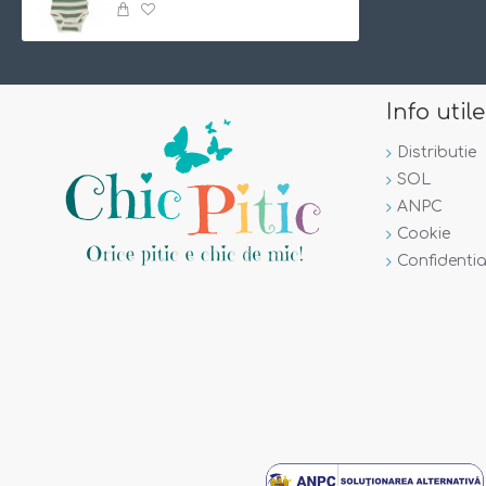
Incercam ca pozele sa reflecte cat mai mult realitatea. Totu
Info utile
Distributie
SOL
ANPC
Cookie
Confidentia