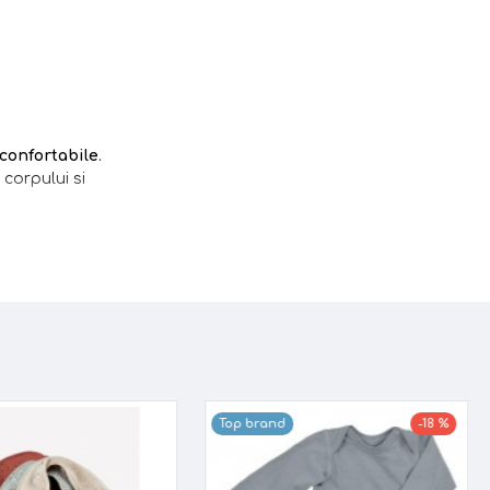
 confortabile
.
corpului si
ea uscata a pielii
tire, acesta
Top brand
-18 %