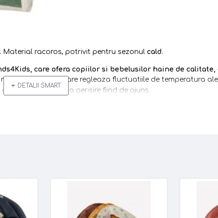
.
Material racoros, potrivit pentru sezonul
cald
.
ands4Kids
,
care ofera copiilor si bebelusilor
haine de calitate,
modului unic prin care regleaza fluctuatiile de temperatura ale 
a de des, o scurta aerisire fiind de ajuns.
zoleaza foarte bine. Fibrele absorbante din lana asigura pastrar
ngerea umezelii de langa piele - material ideal pentru tratarea
lt.
Datorita termoreglarii si a faptului ca body-ul
CeLaVi
e sub