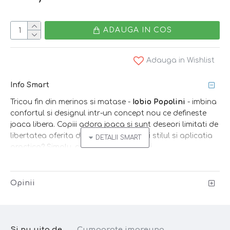
ADAUGA IN COS
Adauga in Wishlist
Info Smart
Tricou fin din merinos si matase -
Iobio Popolini
- imbina
confortul si designul intr-un concept nou ce defineste
joaca libera. Copiii adora joaca si sunt deseori limitati de
libertatea oferita de haine. Cum imbini stilul si aplicatia
practica? Simplu, cu hainele comode si
frumoase Iobio!
Produsele Iobio din lana merinos
organica si matase
sunt realizate din cele mai bune
materiale.
Opinii
Caracteristici:
-
Si nu uita de...
Cumparate impreuna