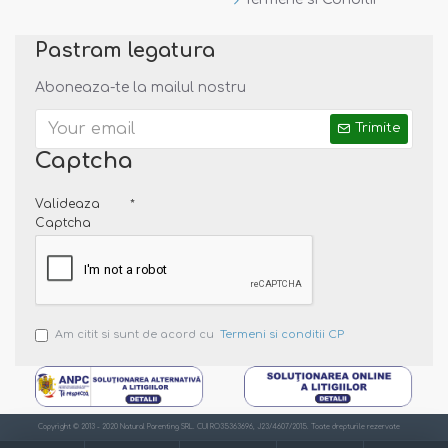
Pastram legatura
Aboneaza-te la mailul nostru
Trimite
Captcha
Valideaza
Captcha
Am citit si sunt de acord cu
Termeni si conditii CP
Copyright © 2013 - 2020 Natural Parenting SRL. CUI RO35363696, J23/4607/2015. Toate drepturile rezervate