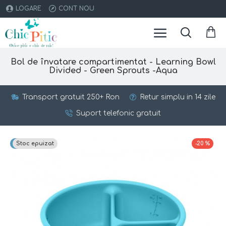
LOGARE
CONT NOU
Bol de învatare compartimentat - Learning Bowl
Divided - Green Sprouts -Aqua
Transport gratuit 250+ Ron
Retur simplu in 14 zile
Suport telefonic gratuit
Top brand
Stoc epuizat
-20 %