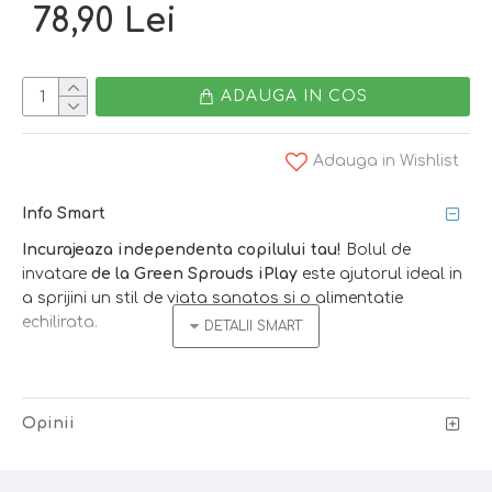
78,90 Lei
ADAUGA IN COS
Adauga in Wishlist
Info Smart
Incurajeaza independenta copilului tau!
Bolul de
invatare
de la Green Sprouds iPlay
este ajutorul ideal in
a sprijini un stil de viata sanatos si o alimentatie
echilirata.
Vasul este din
silicon natural,
usor de folosit si
foarte
bine compartimentat
- permite parintelui portionarea
alimentelor corespunzator varstei bebelusului. Ideal ca
Opinii
etapa de trecere spre alimentatia independenta.
Nu aluneca, nu se sparge si este sigur pentru copil!