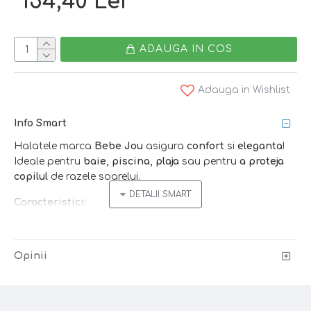
154,40 Lei
ADAUGA IN COS
Adauga in Wishlist
Info Smart
Halatele marca
Bebe Jou
asigura
confort
si
eleganta
!
Ideale pentru
baie, piscina, plaja
sau pentru
a proteja
copilul
de razele soarelui.
Caracteristici:
- material
moale
-
Opinii
bumbac tip
terry
- absoarbe
rapid