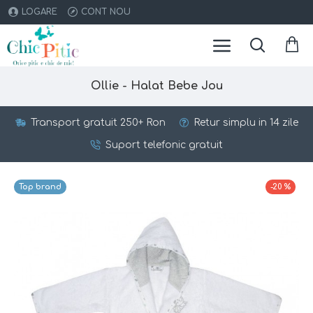
LOGARE
CONT NOU
Ollie - Halat Bebe Jou
Transport gratuit 250+ Ron
Retur simplu in 14 zile
Suport telefonic gratuit
Top brand
-20 %