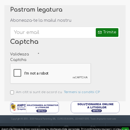
Pastram legatura
Aboneaza-te la mailul nostru
Trimite
Captcha
Valideaza
Captcha
Am citit si sunt de acord cu
Termeni si conditii CP
Copyright © 2013 - 2020 Natural Parenting SRL. CUI RO35363696, J23/4607/2015. Toate drepturile rezervate
Acest site foloseşte doar cookies care nu stocheaza date personale. Prin continuarea navigarii in site va