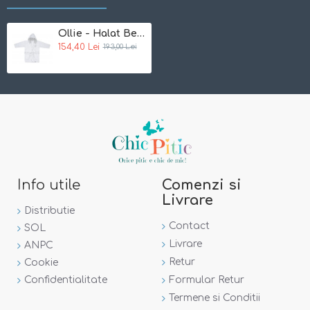
Marime unica:
86/92
Ollie - Halat Bebe Jou
154,40 Lei
193,00 Lei
Note:
Incercam ca pozele sa reflecte cat mai mult realitatea.
Totusi, nuanta din poza este posibil sa difere de cea a
produsului.
Info utile
Comenzi si
Livrare
Distributie
Contact
SOL
Livrare
ANPC
Retur
Cookie
Confidentialitate
Formular Retur
Termene si Conditii