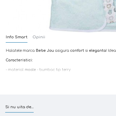
Info Smart
Opinii
Halatele marca
Bebe Jou
asigura
confort
si
eleganta
! Ide
Caracteristici:
- material
moale
- bumbac tip terry
- absoarbe
rapid
umezeala
-
se usuca foarte repede
- gluga asigura
protectia solara
si uscarea rapida a parulu
- prevazut cu un o banda ce permite
agatarea
prosopelului
- prevazut cu
cordon
pentru a putea fi mai usor de imbrac
-
marime unica
Si nu uita de...
- nu permite supraincalzirea, lasand pielea
aerisita
- materialul
usor
si
delicat
asigura confortul copilului