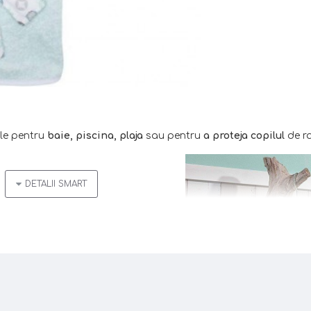
ale pentru
baie, piscina, plaja
sau pentru
a proteja copilul
de ra
i
at/dezbracat