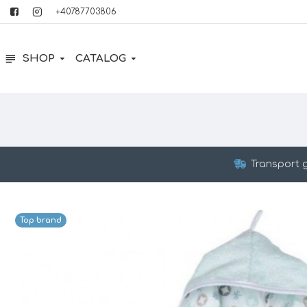
+40787703806
SHOP
CATALOG
Transport g
Top brand