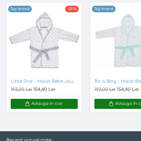
- poate fi folosit dupa
baie, piscina sau la plaja
Top brand
-20 %
Top brand
Material:
100% bumbac tip terry
Marime unica:
86/92
Note:
Incercam ca pozele sa reflecte cat mai mult realitatea. Totu
difere de cea a produsului.
Bo a Bing - Halat Bebe Jou
Ollie - Halat Bebe J
154,40 Lei
154,40 Lei
193,00 Lei
193,00 Lei
Adauga In cos
Adauga In 
Recent vizualizate