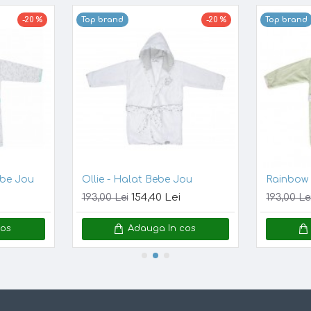
-20 %
Top brand
-20 %
Top brand
si, nuanta din poza este posibil sa
ou
Rainbow Sky - Halat Bebe Jou
154,40 Lei
193,00 Lei
193,00 Le
cos
Adauga In cos