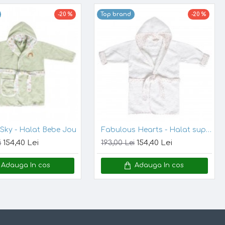
-20 %
Top brand
-20 %
Fabulous Hearts - Halat supersoft
Fabulous Wish Pink - Halat supersoft
154,40 Lei
154,40 Lei
i
193,00 Lei
Adauga In cos
Adauga In cos