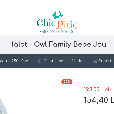
Halat - Owl Family Bebe Jou
ratuit 250+ Ron
Retur simplu in 14 zile
Suport t
-20 %
193,00 Lei
154,40 