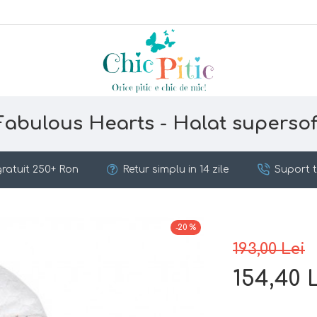
Fabulous Hearts - Halat supersof
ratuit 250+ Ron
Retur simplu in 14 zile
Suport t
-20 %
193,00 Lei
154,40 