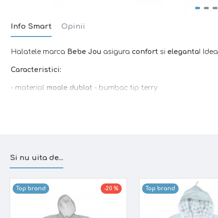
Info Smart
Opinii
Halatele marca
Bebe Jou
asigura
confort
si
eleganta
! Ide
Caracteristici:
- material
moale dublat
- bumbac tip terry
- absoarbe
rapid
umezeala
-
se usuca foarte repede
- gluga asigura
protectia solara
si uscarea rapida a parulu
- prevazut cu un o banda ce permite
agatarea
prosopelului
- prevazut cu
cordon
pentru a putea fi mai usor de imbrac
-
marime unica
Si nu uita de...
- nu permite supraincalzirea, lasand pielea
aerisita
- materialul
usor
si
delicat
asigura confortul copilului
- poate fi folosit dupa
baie, piscina sau la plaja
Top brand
-20 %
Top brand
Material:
100% bumbac tip terry