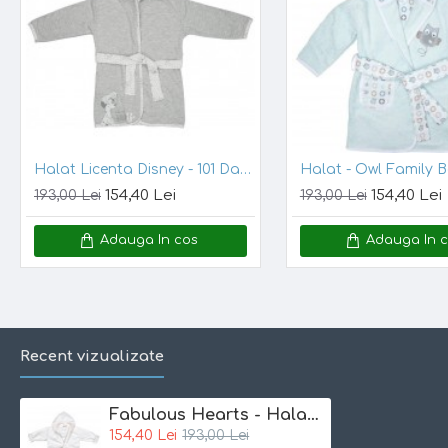
Marime unica:
86/92
Note:
Incercam ca pozele sa reflecte cat mai mult realitatea. Totu
difere de cea a produsului.
Halat Licenta Disney - 101 Dalmatians Bebe Jou
Halat - Owl Family 
154,40 Lei
154,40 Lei
193,00 Lei
193,00 Lei
Adauga In cos
Adauga In 
Recent vizualizate
Fabulous Hearts - Halat supersoft
154,40 Lei
193,00 Lei