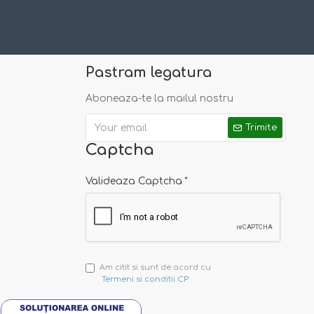
Pastram legatura
Aboneaza-te la mailul nostru
Trimite
Captcha
Valideaza Captcha
Am citit si sunt de acord cu
Termeni si conditii CP