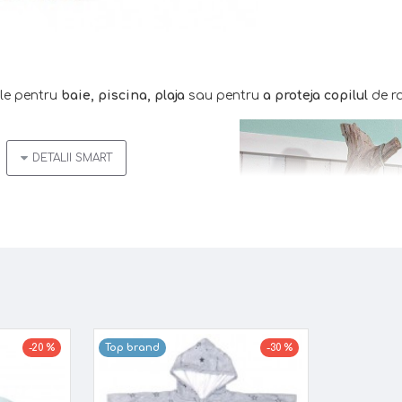
ale pentru
baie, piscina, plaja
sau pentru
a proteja copilul
de ra
i
at/dezbracat
-20 %
Top brand
-30 %