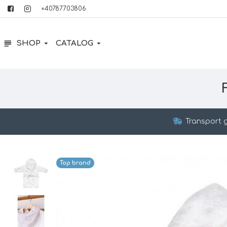
+40787703806
SHOP
CATALOG
Transport g
Top brand