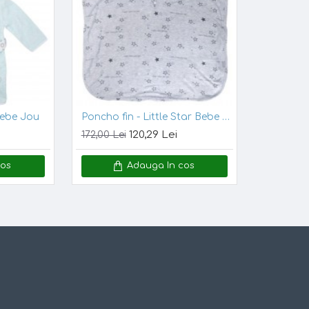
si, nuanta din poza este posibil sa
Bebe Jou
Poncho fin - Little Star Bebe Jou
120,29 Lei
172,00 Lei
cos
Adauga In cos