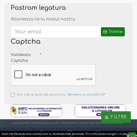
Pastram legatura
Aboneaza-te la mailul nostru
Trimite
Captcha
Valideaza
Captcha
Am citit si sunt de acord cu
Termeni si conditii CP
FILTRE
Copyright © 2013 - 2020 Natural Parenting SRL. CUI RO35363696, J23/4607/2015. Toate drepturile rezervate
Acest site foloseşte doar cookies care nu stocheaza date personale. Prin continuarea navigarii in site va
O