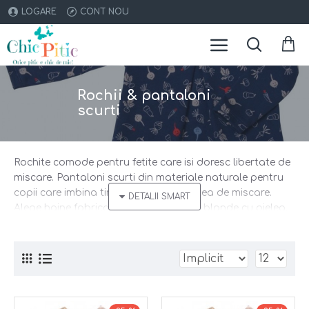
LOGARE
CONT NOU
Rochii & pantaloni
scurti
Rochite comode pentru fetite care isi doresc libertate de
miscare. Pantaloni scurti din materiale naturale pentru
copii care imbina tinuta chic si libertatea de miscare.
Alege haine fabricate etic, din tesaturi blande cu pielea.
Smart shopping = cumparaturi sustenabile!