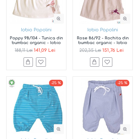
Iobio Popolini
Iobio Popolini
Poppy 98/104 - Tunica din
Rose 86/92 - Rochita din
bumbac organic - Iobio
bumbac organic - Iobio
141,09 Lei
151,76 Lei
188,11 Lei
202,35 Lei
-25 %
-25 %