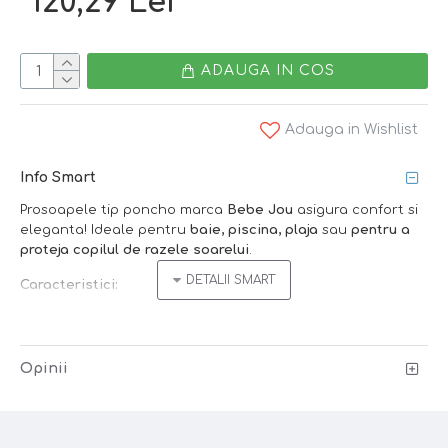
120,29 Lei
ADAUGA IN COS
Adauga in Wishlist
Info Smart
Prosoapele tip poncho marca
Bebe Jou
asigura confort si
eleganta! Ideale pentru
baie, piscina, plaja
sau
pentru a
proteja copilul de razele soarelui
.
Caracteristici:
material
moale
- bumbac tip terry
absoarbe rapid umezeala
se usuca foarte repede
Opinii
gluga asigura
protectia solara
si
uscarea rapida a
parului
prevazuta cu o banda ce permite agatarea
prosopelului