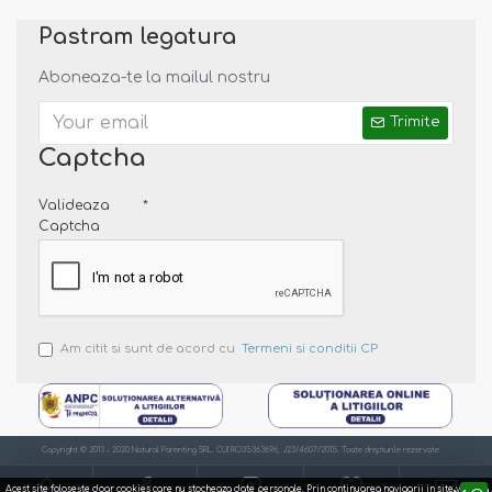
Pastram legatura
Aboneaza-te la mailul nostru
Trimite
Captcha
Valideaza
Captcha
Am citit si sunt de acord cu
Termeni si conditii CP
Copyright © 2013 - 2020 Natural Parenting SRL. CUI RO35363696, J23/4607/2015. Toate drepturile rezervate
Acest site foloseşte doar cookies care nu stocheaza date personale. Prin continuarea navigarii in site va