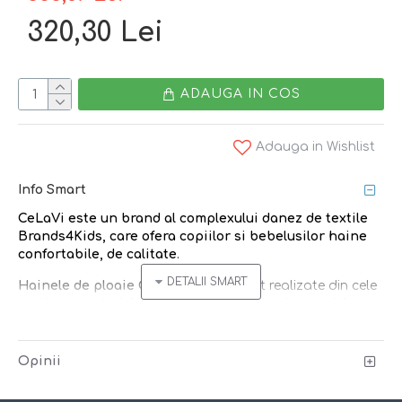
320,30 Lei
ADAUGA IN COS
Adauga in Wishlist
Info Smart
CeLaVi
este un brand
al complexului danez de textile
Brands4Kids
, care ofera copiilor si bebelusilor
haine
confortabile, de calitate
.
Hainele de ploaie CeLaVi din PU
sunt realizate din cele
mai bune materiale
eco-friendly
,
non-toxice, reciclate
PU
. Asigura confortul copilului indiferent de vreme.
Hainutele
impermeabile
, usoare, foarte moi, protejeaza
impotriva frigului, umezelii si a vantului.
Opinii
Setul contine: o jacheta impermeabila si o pereche de