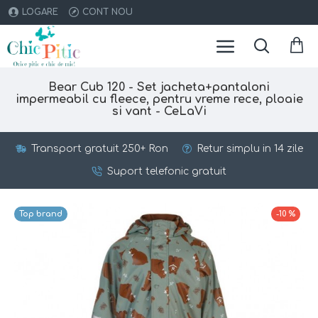
LOGARE
CONT NOU
Bear Cub 120 - Set jacheta+pantaloni
impermeabil cu fleece, pentru vreme rece, ploaie
si vant - CeLaVi
Transport gratuit 250+ Ron
Retur simplu in 14 zile
Suport telefonic gratuit
Top brand
-10 %