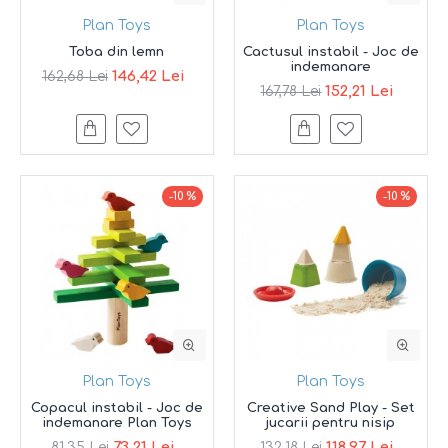
Plan Toys
Plan Toys
Toba din lemn
Cactusul instabil - Joc de
indemanare
146,42 Lei
162,68 Lei
152,21 Lei
167,78 Lei
-10 %
-10 %
Plan Toys
Plan Toys
Copacul instabil - Joc de
Creative Sand Play - Set
indemanare Plan Toys
jucarii pentru nisip
73,21 Lei
118,97 Lei
81,35 Lei
132,18 Lei