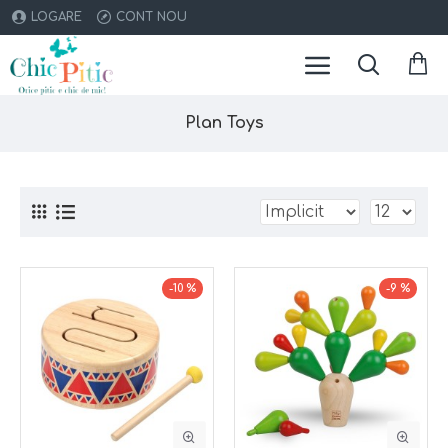
LOGARE
CONT NOU
Plan Toys
-10 %
-9 %