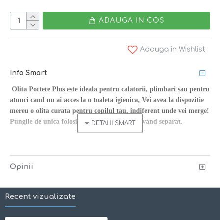
ADAUGA IN COS
Adauga in Wishlist
Info Smart
Olita Pottete Plus este ideala pentru calatorii, plimbari sau pentru
atunci cand nu ai acces la o toaleta igienica, Vei avea la dispozitie
mereu o olita curata pentru copilul tau, indiferent unde vei merge!
Pungile de unica folosinta biodegradabile se vand separat.
Caracteristici:
*colac conturat pentru confortul copilului;
Opinii
*baza solida ofera
echilibru
si ii ofera copilului
sentimentul de siguranta;
Recent vizualizate
*picioarele se blocheaza cand sunt deschise;