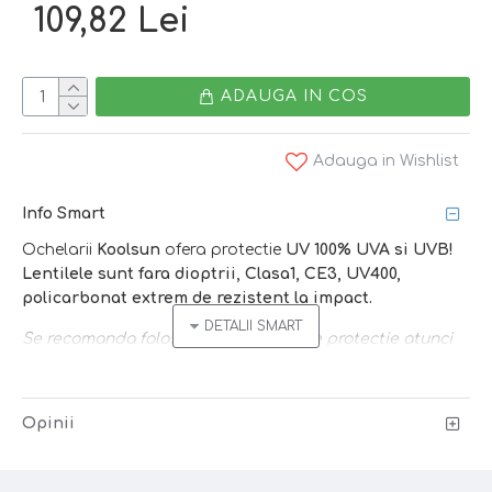
109,82 Lei
ADAUGA IN COS
Adauga in Wishlist
Info Smart
Ochelarii
Koolsun
ofera protectie
UV 100% UVA si UVB!
Lentilele sunt fara dioptrii, Clasa1, CE3, UV400,
policarbonat extrem de rezistent la impact.
Se recomanda folosirea ochelarilor de protectie atunci
cand lumina soarelui este puternica si ochii sensibili
sunt expusi agresiunilor directe - vara, la piscina, la
mare, la sky, iarna cand e zapada!
Opinii
Caracteristici: