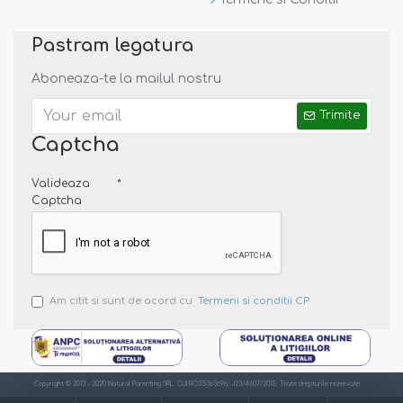
Pastram legatura
Aboneaza-te la mailul nostru
Trimite
Captcha
Valideaza
Captcha
Am citit si sunt de acord cu
Termeni si conditii CP
Copyright © 2013 - 2020 Natural Parenting SRL. CUI RO35363696, J23/4607/2015. Toate drepturile rezervate