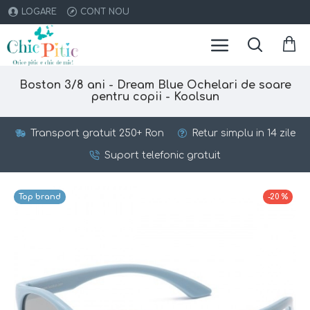
LOGARE
CONT NOU
Boston 3/8 ani - Dream Blue Ochelari de soare
pentru copii - Koolsun
Transport gratuit 250+ Ron
Retur simplu in 14 zile
Suport telefonic gratuit
Top brand
-20 %