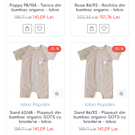
Poppy 98/104 - Tunica din
Rose 86/92 - Rochita din
bumbac organic - Iobio
bumbac organic - Iobio
141,09 Lei
151,76 Lei
188,11 Lei
202,35 Lei
-25 %
-25 %
Iobio Popolini
Iobio Popolini
Sand 62/68 - Playsuit din
Sand 86/92 - Playsuit din
bumbac organic GOTS cu
bumbac organic GOTS cu
broderie - Iobio
broderie - Iobio
141,09 Lei
141,09 Lei
188,11 Lei
188,11 Lei