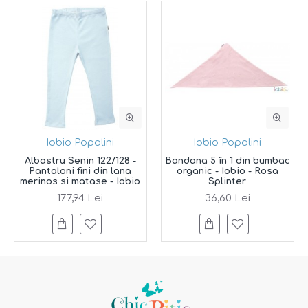
Iobio Popolini
Iobio Popolini
Albastru Senin 122/128 -
Bandana 5 în 1 din bumbac
Pantaloni fini din lana
organic - Iobio - Rosa
merinos si matase - Iobio
Splinter
177,94 Lei
36,60 Lei