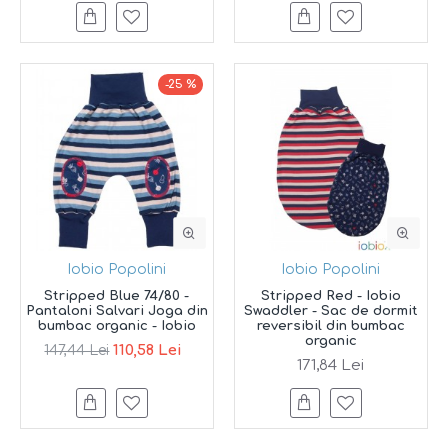
-25 %
Iobio Popolini
Iobio Popolini
Stripped Blue 74/80 -
Stripped Red - Iobio
Pantaloni Salvari Joga din
Swaddler - Sac de dormit
bumbac organic - Iobio
reversibil din bumbac
organic
110,58 Lei
147,44 Lei
171,84 Lei