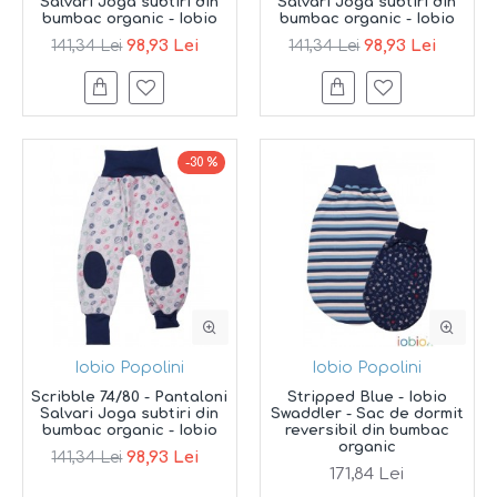
Salvari Joga subtiri din
Salvari Joga subtiri din
bumbac organic - Iobio
bumbac organic - Iobio
98,93 Lei
98,93 Lei
141,34 Lei
141,34 Lei
-30 %
Iobio Popolini
Iobio Popolini
Scribble 74/80 - Pantaloni
Stripped Blue - Iobio
Salvari Joga subtiri din
Swaddler - Sac de dormit
bumbac organic - Iobio
reversibil din bumbac
organic
98,93 Lei
141,34 Lei
171,84 Lei