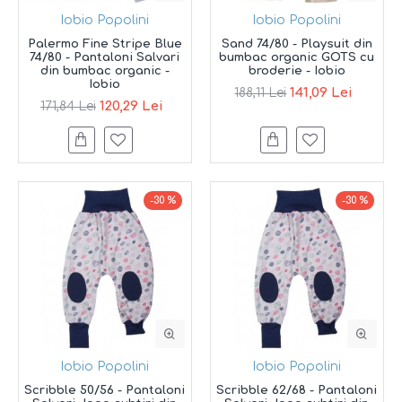
Iobio Popolini
Iobio Popolini
Palermo Fine Stripe Blue
Sand 74/80 - Playsuit din
74/80 - Pantaloni Salvari
bumbac organic GOTS cu
din bumbac organic -
broderie - Iobio
Iobio
141,09 Lei
188,11 Lei
120,29 Lei
171,84 Lei
-30 %
-30 %
Iobio Popolini
Iobio Popolini
Scribble 50/56 - Pantaloni
Scribble 62/68 - Pantaloni