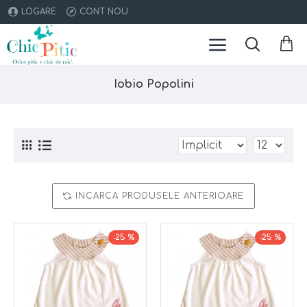
LOGARE
CONT NOU
Iobio Popolini
INCARCA PRODUSELE ANTERIOARE
-25 %
-25 %