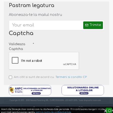
care, in timp, pot duce la aparitia cancerului de piele! De
Pastram legatura
aceea, este responsabilitatea noastra, a adultilor sa
asiguram copiilor o protectie adecvata.
Aboneaza-te la mailul nostru
Trimite
Captcha
Valideaza
Captcha
Note:
Incercam ca pozele sa reflecte cat mai mult realitatea.
Totusi, nuanta din poza este posibil sa difere de cea a
produsului.
Am citit si sunt de acord cu
Termeni si conditii CP
Copyright © 2013 - 2020 Natural Parenting SRL. CUI RO35363696, J23/4607/2015. Toate drepturile rezervate
Acest site foloseşte doar cookies care nu stocheaza date personale. Prin continuarea navigarii in site va
O
exprimati acordul expres pentru
politica nostra de confidentialitate
.
Acasa
Facebook
Instagram
Wishlist
Email