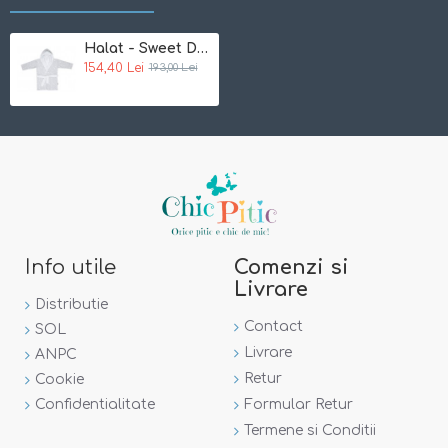
Marime unica:
86/92
Halat - Sweet Deer Bebe Jou
154,40 Lei
193,00 Lei
Note:
Incercam ca pozele sa reflecte cat mai mult realitatea.
Totusi, nuanta din poza este posibil sa difere de cea a
produsului.
Info utile
Comenzi si
Livrare
Distributie
Contact
SOL
Livrare
ANPC
Retur
Cookie
Confidentialitate
Formular Retur
Termene si Conditii