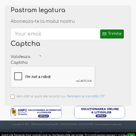
Pastram legatura
Aboneaza-te la mailul nostru
Trimite
Captcha
Valideaza
Captcha
Am citit si sunt de acord cu
Termeni si conditii CP
Copyright © 2013 - 2020 Natural Parenting SRL. CUI RO35363696, J23/4607/2015. Toate drepturile rezervate
Acest site foloseşte doar cookies care nu stocheaza date personale. Prin continuarea navigarii in site va