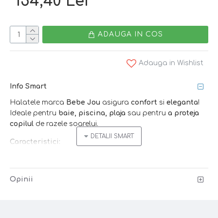
154,40 Lei
ADAUGA IN COS
Adauga in Wishlist
Info Smart
Halatele marca
Bebe Jou
asigura
confort
si
eleganta
!
Ideale pentru
baie, piscina, plaja
sau pentru
a proteja
copilul
de razele soarelui.
Caracteristici:
- material
moale
-
Opinii
bumbac tip
terry
- absoarbe
rapid