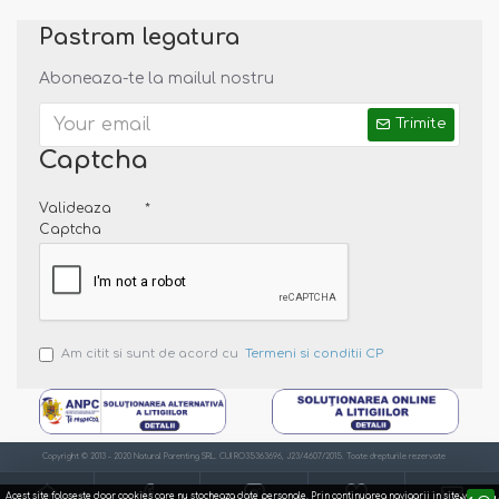
Pastram legatura
Aboneaza-te la mailul nostru
Trimite
Captcha
Valideaza
Captcha
Am citit si sunt de acord cu
Termeni si conditii CP
Copyright © 2013 - 2020 Natural Parenting SRL. CUI RO35363696, J23/4607/2015. Toate drepturile rezervate
Acest site foloseşte doar cookies care nu stocheaza date personale. Prin continuarea navigarii in site va