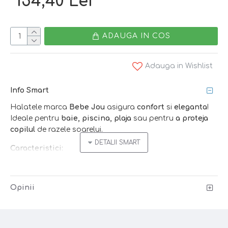
154,40 Lei
ADAUGA IN COS
Adauga in Wishlist
Info Smart
Halatele marca
Bebe Jou
asigura
confort
si
eleganta
!
Ideale pentru
baie, piscina, plaja
sau pentru
a proteja
copilul
de razele soarelui.
Caracteristici:
- material
moale
-
Opinii
bumbac tip
terry
- absoarbe
rapid