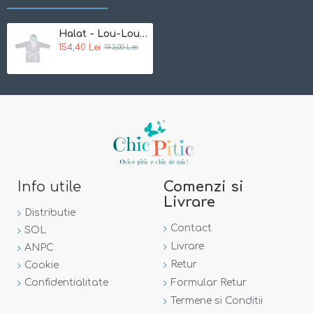
Marime unica:
86/92
Halat - Lou-Lou Bebe Jou
154,40 Lei
193,00 Lei
Note:
Incercam ca pozele sa reflecte cat mai mult realitatea.
Totusi, nuanta din poza este posibil sa difere de cea a
produsului.
Info utile
Comenzi si
Livrare
Distributie
Contact
SOL
Livrare
ANPC
Retur
Cookie
Confidentialitate
Formular Retur
Termene si Conditii