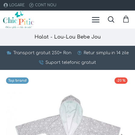
LOGARE
CONT NOU
Halat - Lou-Lou Bebe Jou
Transport gratuit 250+ Ron
Retur simplu in 14 zile
Suport telefonic gratuit
Top brand
-20 %