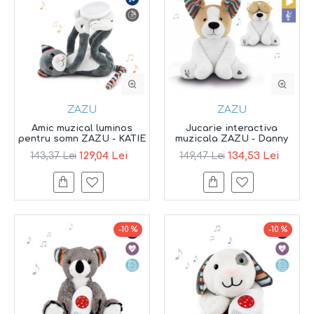
ZAZU
ZAZU
Amic muzical luminos
Jucarie interactiva
pentru somn ZAZU - KATIE
muzicala ZAZU - Danny
129,04 Lei
134,53 Lei
143,37 Lei
149,47 Lei
-10 %
-10 %