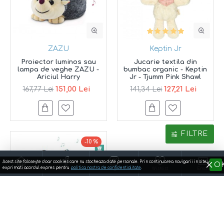
ZAZU
Keptin Jr
Proiector luminos sau
Jucarie textila din
lampa de veghe ZAZU -
bumbac organic - Keptin
Ariciul Harry
Jr - Tjumm Pink Shawl
151,00 Lei
127,21 Lei
167,77 Lei
141,34 Lei
FILTRE
-10 %
Acest site foloseşte doar cookies care nu stocheaza date personale. Prin continuarea navigarii in site va
O
exprimati acordul expres pentru
politica nostra de confidentialitate
.
Acasa
Facebook
Instagram
Wishlist
Email