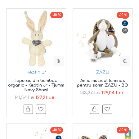
-10 %
-10 %
Keptin Jr
ZAZU
Iepuras din bumbac
Amic muzical luminos
organic - Keptin Jr - Tjumm
pentru somn ZAZU - BO
Navy Shawl
129,04 Lei
143,37 Lei
127,21 Lei
141,34 Lei
-10 %
-10 %